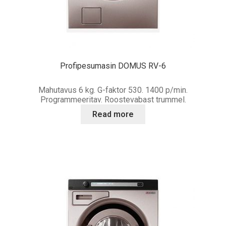
alamme
TEENINDUS
MEIST
Profipesumasin DOMUS RV-6
REFERENTSID
Mahutavus 6 kg. G-faktor 530. 1400 p/min.
KONTAKT
Programmeeritav. Roostevabast trummel.
Read more
LV
LT
Ava
KEEL:
alamme